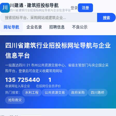
川建通 · 建筑招投标导航
川
登录
注册
四川省建筑行业招投标网址导航与企业信息平台
搜索
网址导航
企业名录
招聘信息
不良公示
四川省建筑行业招投标网址导航与企业
信息平台
一站直达四川 21 市州公共资源交易中心、省级主管部门与央企国企采
购平台，登录后可自定义收藏常用网址
135
72544
0
1
收录网址
入库企业
在招岗位
会员评价
热门搜索：
水利工程
公共资源交易
政府采购
四川路桥
抢险救灾