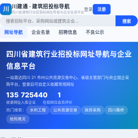
川建通 · 建筑招投标导航
川
登录
注册
四川省建筑行业招投标网址导航与企业信息平台
搜索
网址导航
企业名录
招聘信息
不良公示
四川省建筑行业招投标网址导航与企业
信息平台
一站直达四川 21 市州公共资源交易中心、省级主管部门与央企国企采
购平台，登录后可自定义收藏常用网址
135
72544
0
1
收录网址
入库企业
在招岗位
会员评价
热门搜索：
水利工程
公共资源交易
政府采购
四川路桥
抢险救灾