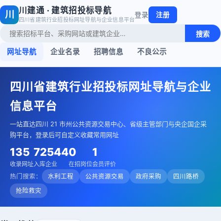
川建通 · 建筑招投标导航
川
登录
注册
四川省建筑行业招投标网址导航与企业信息平台
搜索
网址导航
企业名录
招聘信息
不良公示
四川省建筑行业招投标网址导航与企业
信息平台
一站直达四川 21 市州公共资源交易中心、省级主管部门与央企国企采
购平台，登录后可自定义收藏常用网址
135
72544
0
1
收录网址
入库企业
在招岗位
会员评价
热门搜索：
水利工程
公共资源交易
政府采购
四川路桥
抢险救灾