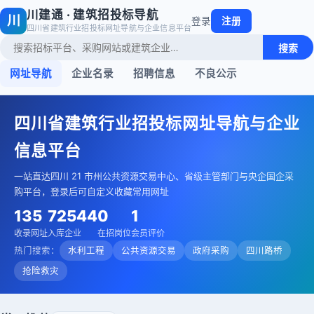
川建通 · 建筑招投标导航
川
登录
注册
四川省建筑行业招投标网址导航与企业信息平台
搜索
网址导航
企业名录
招聘信息
不良公示
四川省建筑行业招投标网址导航与企业
信息平台
一站直达四川 21 市州公共资源交易中心、省级主管部门与央企国企采
购平台，登录后可自定义收藏常用网址
135
72544
0
1
收录网址
入库企业
在招岗位
会员评价
热门搜索：
水利工程
公共资源交易
政府采购
四川路桥
抢险救灾